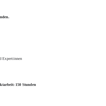
unden. 
d Expert:innen
ktarbeit: 150 Stunden