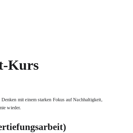
t
Wettbewerbe
BWL
IT
KI
3D
Blog
t-Kurs
 Denken mit einem starken Fokus auf Nachhaltigkeit, 
mie wieder.
rtiefungsarbeit)